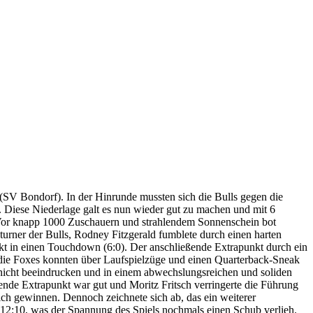
SV Bondorf). In der Hinrunde mussten sich die Bulls gegen die
 Diese Niederlage galt es nun wieder gut zu machen und mit 6
. Vor knapp 1000 Zuschauern und strahlendem Sonnenschein bot
urner der Bulls, Rodney Fitzgerald fumblete durch einen harten
rekt in einen Touchdown (6:0). Der anschließende Extrapunkt durch ein
d die Foxes konnten über Laufspielzüge und einen Quarterback-Sneak
 nicht beeindrucken und in einem abwechslungsreichen und soliden
ende Extrapunkt war gut und Moritz Fritsch verringerte die Führung
ich gewinnen. Dennoch zeichnete sich ab, das ein weiterer
 12:10, was der Spannung des Spiels nochmals einen Schub verlieh.