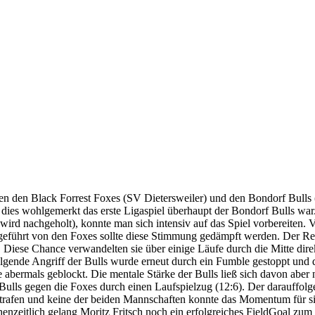
den Black Forrest Foxes (SV Dietersweiler) und den Bondorf Bulls (
ies wohlgemerkt das erste Ligaspiel überhaupt der Bondorf Bulls war.
ird nachgeholt), konnte man sich intensiv auf das Spiel vorbereiten
geführt von den Foxes sollte diese Stimmung gedämpft werden. Der Ret
z. Diese Chance verwandelten sie über einige Läufe durch die Mitte di
folgende Angriff der Bulls wurde erneut durch ein Fumble gestoppt un
bermals geblockt. Die mentale Stärke der Bulls ließ sich davon aber
ulls gegen die Foxes durch einen Laufspielzug (12:6). Der darauffolg
 Strafen und keine der beiden Mannschaften konnte das Momentum für s
nzeitlich gelang Moritz Fritsch noch ein erfolgreiches FieldGoal zum