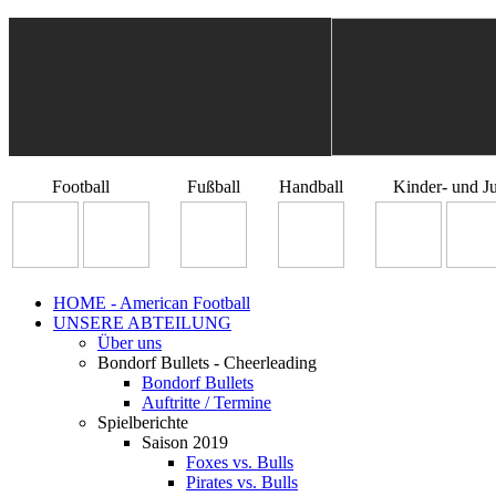
Football
Fußball
Handball
Kinder- und J
HOME - American Football
UNSERE ABTEILUNG
Über uns
Bondorf Bullets - Cheerleading
Bondorf Bullets
Auftritte / Termine
Spielberichte
Saison 2019
Foxes vs. Bulls
Pirates vs. Bulls