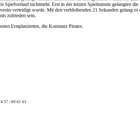
 Spielverlauf nichtmehr. Erst in der letzten Spielminute gelangten di
uverän verteidigt wurde. Mit den verbleibenden 21 Sekunden gelang es 
is zufrieden sein.
en Erstplatzierten, die Konstanz Pirates.
74 57 / 69 61 63