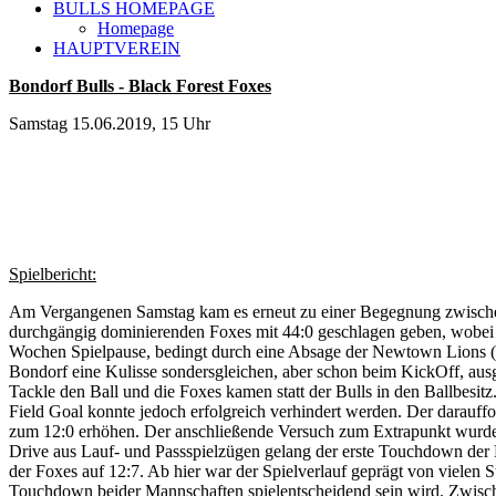
BULLS HOMEPAGE
Homepage
HAUPTVEREIN
Bondorf Bulls - Black Forest Foxes
Samstag 15.06.2019, 15 Uhr
Spielbericht:
Am Vergangenen Samstag kam es erneut zu einer Begegnung zwischen 
durchgängig dominierenden Foxes mit 44:0 geschlagen geben, wobei d
Wochen Spielpause, bedingt durch eine Absage der Newtown Lions (w
Bondorf eine Kulisse sondersgleichen, aber schon beim KickOff, aus
Tackle den Ball und die Foxes kamen statt der Bulls in den Ballbesit
Field Goal konnte jedoch erfolgreich verhindert werden. Der darauf
zum 12:0 erhöhen. Der anschließende Versuch zum Extrapunkt wurde a
Drive aus Lauf- und Passspielzügen gelang der erste Touchdown der B
der Foxes auf 12:7. Ab hier war der Spielverlauf geprägt von vielen
Touchdown beider Mannschaften spielentscheidend sein wird. Zwische