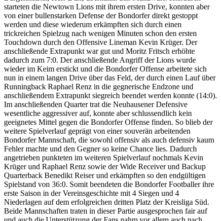
starteten die Newtown Lions mit ihrem ersten Drive, konnten aber
von einer bullenstarken Defense der Bondorfer direkt gestoppt
werden und diese wiederum erkämpften sich durch einen
trickreichen Spielzug nach wenigen Minuten schon den ersten
Touchdown durch den Offensive Lineman Kevin Krüger. Der
anschließende Extrapunkt war gut und Moritz Fritsch erhöhte
dadurch zum 7:0. Der anschließende Angriff der Lions wurde
wieder im Keim erstickt und die Bondorfer Offense arbeitete sich
nun in einem langen Drive über das Feld, der durch einen Lauf über
Runningback Raphael Renz in die gegnerische Endzone und
anschließendem Extrapunkt siegreich beendet werden konnte (14:0).
Im anschließenden Quarter trat die Neuhausener Defensive
wesentliche aggressiver auf, konnte aber schlussendlich kein
geeignetes Mittel gegen die Bondorfer Offense finden. So blieb der
weitere Spielverlauf geprägt von einer souverän arbeitenden
Bondorfer Mannschaft, die sowohl offensiv als auch defensiv kaum
Fehler machte und den Gegner so keine Chance lies. Dadurch
angetrieben punkteten im weiteren Spielverlauf nochmals Kevin
Krüger und Raphael Renz sowie der Wide Receiver und Backup
Quarterback Benedikt Reiser und erkämpften so den endgültigen
Spielstand von 36:0. Somit beendeten die Bondorfer Footballer ihre
erste Saison in der Vereinsgeschichte mit 4 Siegen und 4
Niederlagen auf dem erfolgreichen dritten Platz der Kreisliga Süd.
Beide Mannschaften traten in dieser Partie ausgesprochen fair auf
und auch die Unterstützung der Fans nahm vor allem auch nach