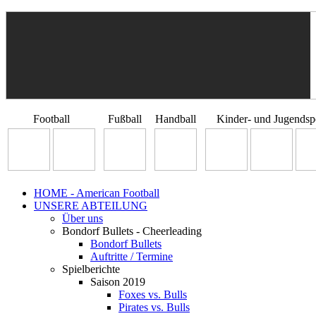
Football
Fußball
Handball
Kinder- und Jugendsp
HOME - American Football
UNSERE ABTEILUNG
Über uns
Bondorf Bullets - Cheerleading
Bondorf Bullets
Auftritte / Termine
Spielberichte
Saison 2019
Foxes vs. Bulls
Pirates vs. Bulls