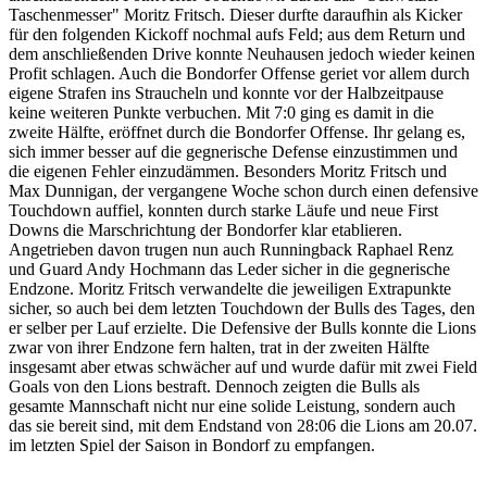
Taschenmesser" Moritz Fritsch. Dieser durfte daraufhin als Kicker
für den folgenden Kickoff nochmal aufs Feld; aus dem Return und
dem anschließenden Drive konnte Neuhausen jedoch wieder keinen
Profit schlagen. Auch die Bondorfer Offense geriet vor allem durch
eigene Strafen ins Straucheln und konnte vor der Halbzeitpause
keine weiteren Punkte verbuchen. Mit 7:0 ging es damit in die
zweite Hälfte, eröffnet durch die Bondorfer Offense. Ihr gelang es,
sich immer besser auf die gegnerische Defense einzustimmen und
die eigenen Fehler einzudämmen. Besonders Moritz Fritsch und
Max Dunnigan, der vergangene Woche schon durch einen defensive
Touchdown auffiel, konnten durch starke Läufe und neue First
Downs die Marschrichtung der Bondorfer klar etablieren.
Angetrieben davon trugen nun auch Runningback Raphael Renz
und Guard Andy Hochmann das Leder sicher in die gegnerische
Endzone. Moritz Fritsch verwandelte die jeweiligen Extrapunkte
sicher, so auch bei dem letzten Touchdown der Bulls des Tages, den
er selber per Lauf erzielte. Die Defensive der Bulls konnte die Lions
zwar von ihrer Endzone fern halten, trat in der zweiten Hälfte
insgesamt aber etwas schwächer auf und wurde dafür mit zwei Field
Goals von den Lions bestraft. Dennoch zeigten die Bulls als
gesamte Mannschaft nicht nur eine solide Leistung, sondern auch
das sie bereit sind, mit dem Endstand von 28:06 die Lions am 20.07.
im letzten Spiel der Saison in Bondorf zu empfangen.