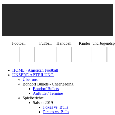
Football
Fußball
Handball
Kinder- und Jugendsp
HOME - American Football
UNSERE ABTEILUNG
Über uns
Bondorf Bullets - Cheerleading
Bondorf Bullets
Auftritte / Termine
Spielberichte
Saison 2019
Foxes vs. Bulls
Pirates vs. Bulls